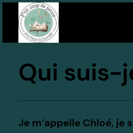
Aller
au
contenu
Qui suis-j
Je m’appelle Chloé, je 